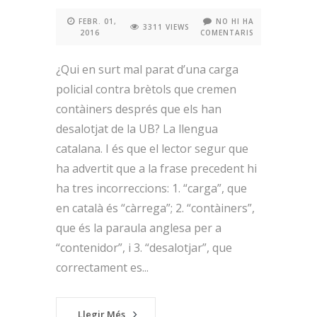
FEBR. 01,
NO HI HA
3311 VIEWS
2016
COMENTARIS
¿Qui en surt mal parat d’una carga
policial contra brètols que cremen
contàiners després que els han
desalotjat de la UB? La llengua
catalana. I és que el lector segur que
ha advertit que a la frase precedent hi
ha tres incorreccions: 1. “carga”, que
en català és “càrrega”; 2. “contàiners”,
que és la paraula anglesa per a
“contenidor”, i 3. “desalotjar”, que
correctament es...
Llegir Més