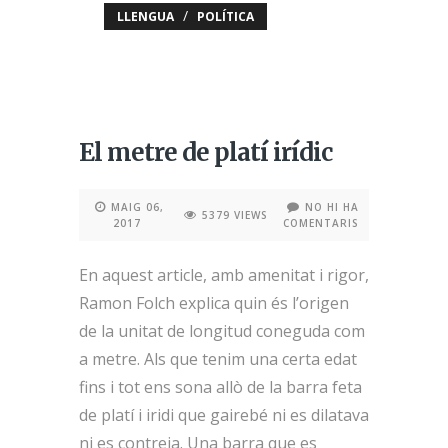
/
LLENGUA
POLÍTICA
El metre de platí irídic
MAIG 06,
NO HI HA
5379 VIEWS
2017
COMENTARIS
En aquest article, amb amenitat i rigor,
Ramon Folch explica quin és l’origen
de la unitat de longitud coneguda com
a metre. Als que tenim una certa edat
fins i tot ens sona allò de la barra feta
de platí i iridi que gairebé ni es dilatava
ni es contreia. Una barra que es