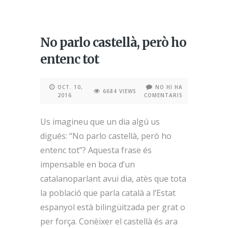
No parlo castellà, però ho
entenc tot
OCT. 10,
NO HI HA
6684 VIEWS
2016
COMENTARIS
Us imagineu que un dia algú us
digués: “No parlo castellà, però ho
entenc tot”? Aquesta frase és
impensable en boca d’un
catalanoparlant avui dia, atès que tota
la població que parla català a l’Estat
espanyol està bilingüitzada per grat o
per força. Conèixer el castellà és ara