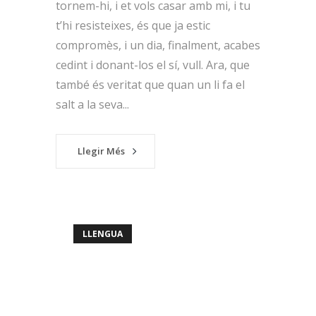
tornem-hi, i et vols casar amb mi, i tu
t’hi resisteixes, és que ja estic
compromès, i un dia, finalment, acabes
cedint i donant-los el sí, vull. Ara, que
també és veritat que quan un li fa el
salt a la seva...
Llegir Més
LLENGUA