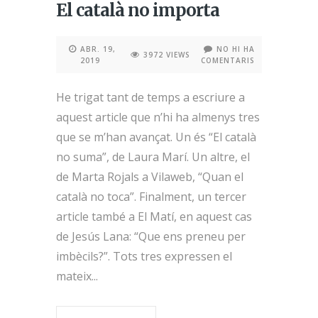
El català no importa
ABR. 19,
NO HI HA
3972 VIEWS
2019
COMENTARIS
He trigat tant de temps a escriure a
aquest article que n’hi ha almenys tres
que se m’han avançat. Un és “El català
no suma”, de Laura Marí. Un altre, el
de Marta Rojals a Vilaweb, “Quan el
català no toca”. Finalment, un tercer
article també a El Matí, en aquest cas
de Jesús Lana: “Que ens preneu per
imbècils?”. Tots tres expressen el
mateix...