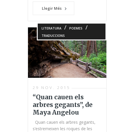
Llegir Més
/
/
LITERATURA
POEMES
TRADUCCIONS
29 NOV. 2015
“Quan cauen els
arbres gegants”, de
Maya Angelou
Quan cauen els arbres gegants,
s’estremeixen les roques de les