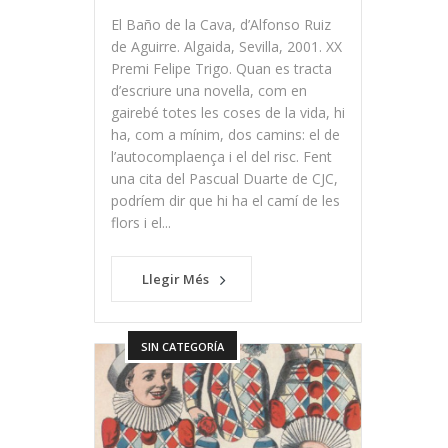
El Baño de la Cava, d’Alfonso Ruiz
de Aguirre. Algaida, Sevilla, 2001. XX
Premi Felipe Trigo. Quan es tracta
d’escriure una novel·la, com en
gairebé totes les coses de la vida, hi
ha, com a mínim, dos camins: el de
l’autocomplaença i el del risc. Fent
una cita del Pascual Duarte de CJC,
podríem dir que hi ha el camí de les
flors i el...
Llegir Més
SIN CATEGORÍA