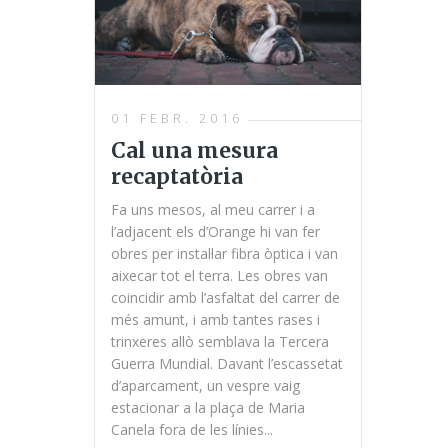
01 FEBR. 2016
Cal una mesura
recaptatòria
Fa uns mesos, al meu carrer i a
l’adjacent els d’Orange hi van fer
obres per instal·lar fibra òptica i van
aixecar tot el terra. Les obres van
coincidir amb l’asfaltat del carrer de
més amunt, i amb tantes rases i
trinxeres allò semblava la Tercera
Guerra Mundial. Davant l’escassetat
d’aparcament, un vespre vaig
estacionar a la plaça de Maria
Canela fora de les línies...