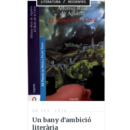
/
LITERATURA
RESSENYES
08 SET. 2016
Un bany d’ambició
literària