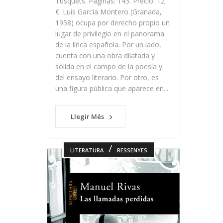
Tusquets. Páginas: 143. Precio: 12
€. Luis García Montero (Granada,
1958) ocupa por derecho propio un
lugar de privilegio en el panorama
de la lírica española. Por un lado,
cuenta con una obra dilatada y
sólida en el campo de la poesía y
del ensayo literario. Por otro, es
una figura pública que aparece en...
Llegir Més
/
LITERATURA
RESSENYES