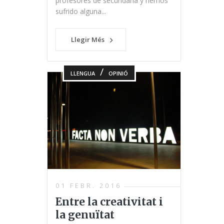
profesores de secundaria y hemos
sufrido alguna...
Llegir Més
/
LLENGUA
OPINIÓ
01 FEBR. 2016
Entre la creativitat i
la genuïtat