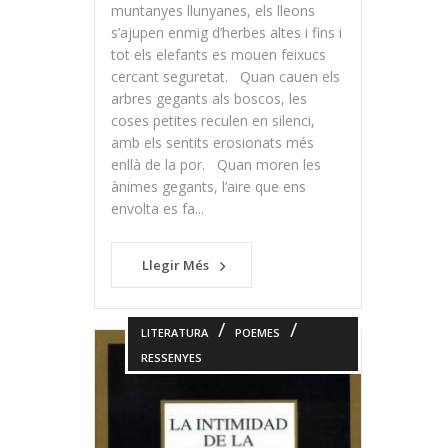
muntanyes llunyanes, els lleons
s’ajupen enmig d’herbes altes i fins i
tot els elefants es mouen feixucs
cercant seguretat. Quan cauen els
arbres gegants als boscos, les
coses petites reculen en silenci,
amb els sentits erosionats més
enllà de la por. Quan moren les
ànimes gegants, l’aire que ens
envolta es fa...
Llegir Més
/
/
LITERATURA
POEMES
RESSENYES