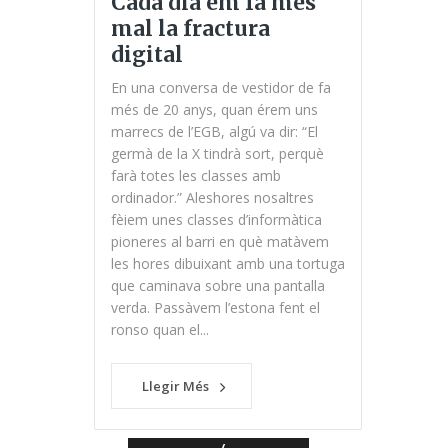
Cada dia em fa més
mal la fractura
digital
En una conversa de vestidor de fa
més de 20 anys, quan érem uns
marrecs de l’EGB, algú va dir: “El
germà de la X tindrà sort, perquè
farà totes les classes amb
ordinador.” Aleshores nosaltres
fèiem unes classes d’informàtica
pioneres al barri en què matàvem
les hores dibuixant amb una tortuga
que caminava sobre una pantalla
verda. Passàvem l’estona fent el
ronso quan el...
Llegir Més