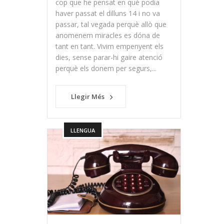
cop que he pensat en què podia
haver passat el dilluns 14 i no va
passar, tal vegada perquè allò que
anomenem miracles es dóna de
tant en tant. Vivim empenyent els
dies, sense parar-hi gaire atenció
perquè els donem per segurs,...
Llegir Més
LLENGUA