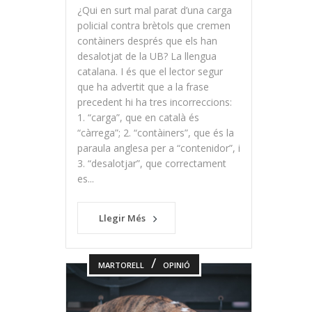
¿Qui en surt mal parat d’una carga
policial contra brètols que cremen
contàiners després que els han
desalotjat de la UB? La llengua
catalana. I és que el lector segur
que ha advertit que a la frase
precedent hi ha tres incorreccions:
1. “carga”, que en català és
“càrrega”; 2. “contàiners”, que és la
paraula anglesa per a “contenidor”, i
3. “desalotjar”, que correctament
es...
Llegir Més
/
MARTORELL
OPINIÓ