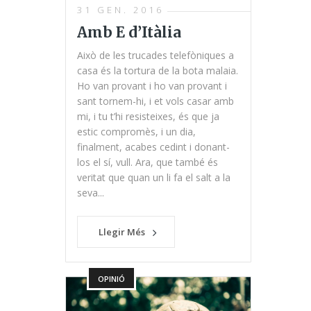
31 GEN. 2016
Amb E d’Itàlia
Això de les trucades telefòniques a
casa és la tortura de la bota malaia.
Ho van provant i ho van provant i
sant tornem-hi, i et vols casar amb
mi, i tu t’hi resisteixes, és que ja
estic compromès, i un dia,
finalment, acabes cedint i donant-
los el sí, vull. Ara, que també és
veritat que quan un li fa el salt a la
seva...
Llegir Més
OPINIÓ