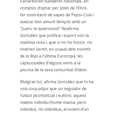
s’enarboren banderes nacionals, en
comptes d’optar per jotes de l’Ebre,
fer ostentació de xapes de Pepsi-Cola i
aixecar ben amunt llençols amb un
“Juani, te quieroooo!” Reafirma
González que política i esport són la
mateixa cosa i, que si no ho fossin, no
tindrien sentit, en ocasió dels triomfs
de
la Roja
a l’última Eurocopa, les
capbussades d’alguns veïns a la
piscina de la seva comunitat d’ídem.
Malgrat tot, afirma González que hi ha
una cosa pitjor que un seguidor de
futbol alcoholitzat i eufòric: aquest
mateix individu (home massa, però
individu), no indivídua, al volant d’un