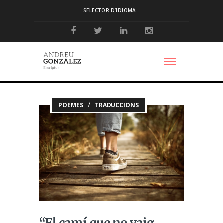
SELECTOR D’IDIOMA
/
POEMES
TRADUCCIONS
“El camí que no vaig