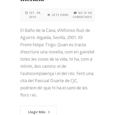
SET. 08,
NO HI HA
2572 VIEWS
2016
COMENTARIS
El Baño de la Cava, d’Alfonso Ruiz de
Aguirre. Algaida, Sevilla, 2001. XX
Premi Felipe Trigo. Quan es tracta
d’escriure una novel·la, com en gairebé
totes les coses de la vida, hi ha, com a
mínim, dos camins: el de
l’autocomplaença i el del risc. Fent una
cita del Pascual Duarte de CJC,
podríem dir que hi ha el camí de les
flors i el...
Llegir Més