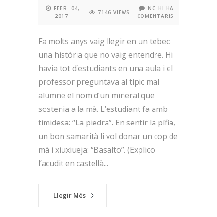
FEBR. 04,
NO HI HA
7146 VIEWS
2017
COMENTARIS
Fa molts anys vaig llegir en un tebeo
una història que no vaig entendre. Hi
havia tot d’estudiants en una aula i el
professor preguntava al típic mal
alumne el nom d’un mineral que
sostenia a la mà. L’estudiant fa amb
timidesa: “La piedra”. En sentir la pífia,
un bon samarità li vol donar un cop de
mà i xiuxiueja: “Basalto”. (Explico
l’acudit en castellà...
Llegir Més