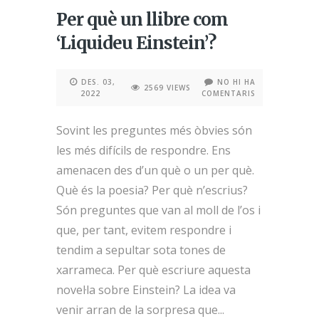
Per què un llibre com
‘Liquideu Einstein’?
DES. 03,
NO HI HA
2569 VIEWS
2022
COMENTARIS
Sovint les preguntes més òbvies són
les més difícils de respondre. Ens
amenacen des d’un què o un per què.
Què és la poesia? Per què n’escrius?
Són preguntes que van al moll de l’os i
que, per tant, evitem respondre i
tendim a sepultar sota tones de
xarrameca. Per què escriure aquesta
novel·la sobre Einstein? La idea va
venir arran de la sorpresa que...