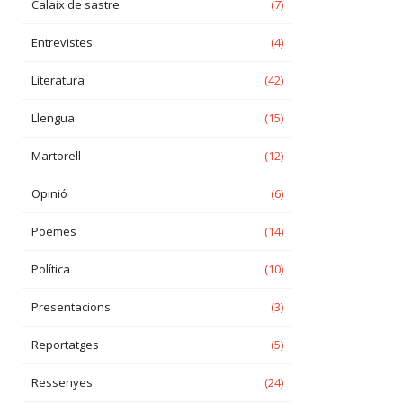
Calaix de sastre
(7)
Entrevistes
(4)
Literatura
(42)
Llengua
(15)
Martorell
(12)
Opinió
(6)
Poemes
(14)
Política
(10)
Presentacions
(3)
Reportatges
(5)
Ressenyes
(24)