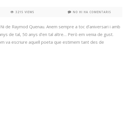
3215 VIEWS
NO HI HA COMENTARIS
o. Ni de Raymod Quenau. Anem sempre a toc d’aniversari i amb
anys de tal, 50 anys d’en tal altre… Però em venia de gust.
 com va escriure aquell poeta que estimem tant des de