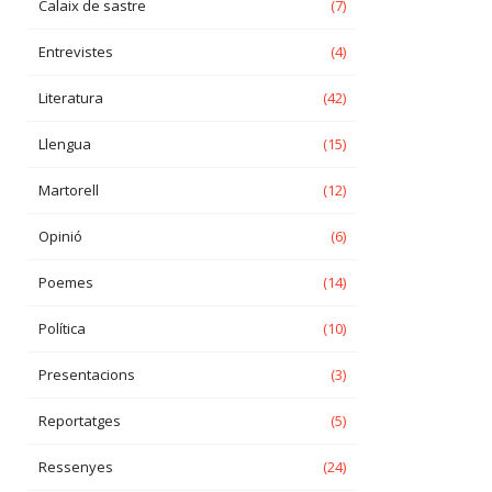
Calaix de sastre
(7)
Entrevistes
(4)
Literatura
(42)
Llengua
(15)
Martorell
(12)
Opinió
(6)
Poemes
(14)
Política
(10)
Presentacions
(3)
Reportatges
(5)
Ressenyes
(24)