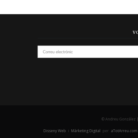
V
© Andreu González 
Disseny Web
i
Màrketing Digital
per
aTotArreu.com