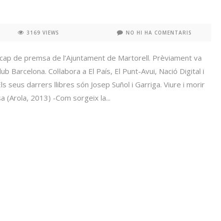
3169 VIEWS
NO HI HA COMENTARIS
l cap de premsa de l’Ajuntament de Martorell. Prèviament va
b Barcelona. Col·labora a El País, El Punt-Avui, Nació Digital i
Els seus darrers llibres són Josep Suñol i Garriga. Viure i morir
a (Arola, 2013) -Com sorgeix la...