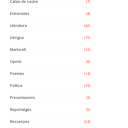
Calaix de sastre
(7)
Entrevistes
(4)
Literatura
(42)
Llengua
(15)
Martorell
(12)
Opinió
(6)
Poemes
(14)
Política
(10)
Presentacions
(3)
Reportatges
(5)
Ressenyes
(24)