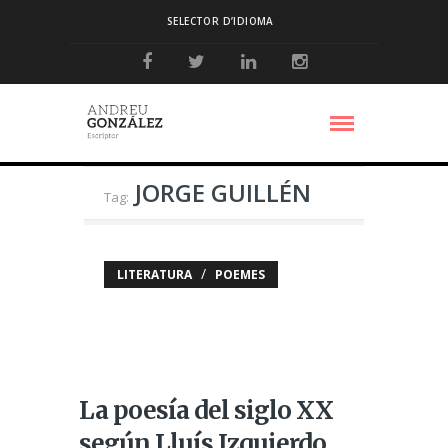
SELECTOR D’IDIOMA
JORGE GUILLÉN
Tag:
/
LITERATURA
POEMES
La poesía del siglo XX
según Lluís Izquierdo