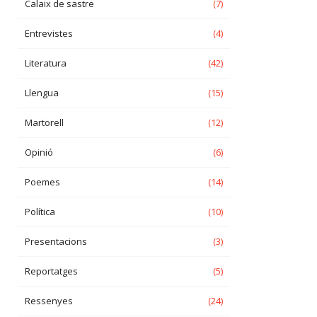
Calaix de sastre
(7)
Entrevistes
(4)
Literatura
(42)
Llengua
(15)
Martorell
(12)
Opinió
(6)
Poemes
(14)
Política
(10)
Presentacions
(3)
Reportatges
(5)
Ressenyes
(24)