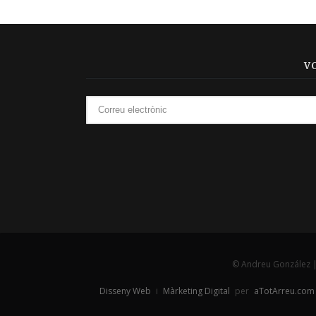
V
© Andreu González 
Disseny Web
i
Màrketing Digital
per
aTotArreu.com