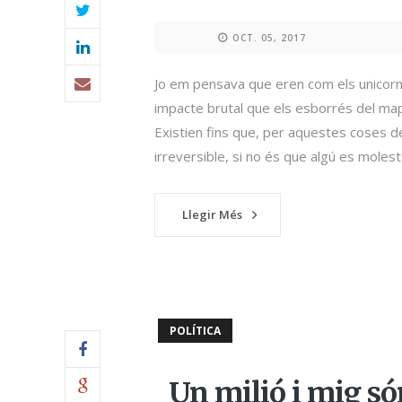
OCT. 05, 2017
Jo em pensava que eren com els unicorn
impacte brutal que els esborrés del mapa
Existien fins que, per aquestes coses de
irreversible, si no és que algú es molesta
Llegir Més
POLÍTICA
Un milió i mig s