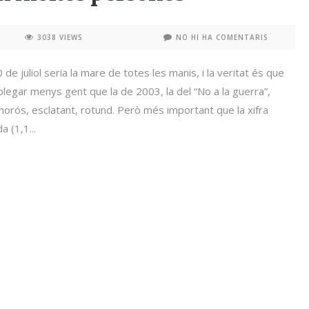
3038 VIEWS
NO HI HA COMENTARIS
e juliol seria la mare de totes les manis, i la veritat és que
legar menys gent que la de 2003, la del “No a la guerra”,
morós, esclatant, rotund. Però més important que la xifra
 (1,1...