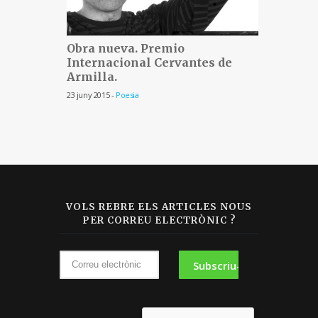
Obra nueva. Premio
Internacional Cervantes de
Armilla.
Obra 
23 juny 2015 -
Poesia
23 juny 20
VOLS REBRE ELS ARTICLES NOUS
PER CORREU ELECTRÒNIC ?