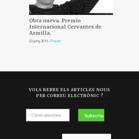
Obra nueva. Premio
Internacional Cervantes de
Armilla.
Obra 
23 juny 2015 -
Poesia
23 juny 20
VOLS REBRE ELS ARTICLES NOUS
PER CORREU ELECTRÒNIC ?