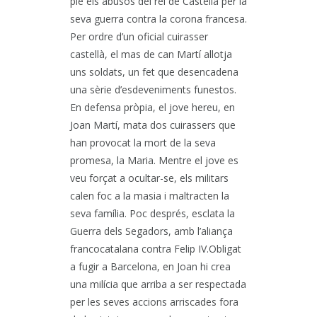
ple els abusos del rei de Castella per la
seva guerra contra la corona francesa.
Per ordre d’un oficial cuirasser
castellà, el mas de can Martí allotja
uns soldats, un fet que desencadena
una sèrie d’esdeveniments funestos.
En defensa pròpia, el jove hereu, en
Joan Martí, mata dos cuirassers que
han provocat la mort de la seva
promesa, la Maria. Mentre el jove es
veu forçat a ocultar-se, els militars
calen foc a la masia i maltracten la
seva família. Poc després, esclata la
Guerra dels Segadors, amb l’aliança
francocatalana contra Felip IV.Obligat
a fugir a Barcelona, en Joan hi crea
una milícia que arriba a ser respectada
per les seves accions arriscades fora