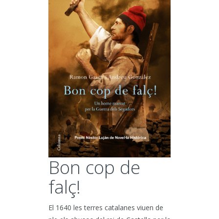
Bon cop de
falç!
El 1640 les terres catalanes viuen de