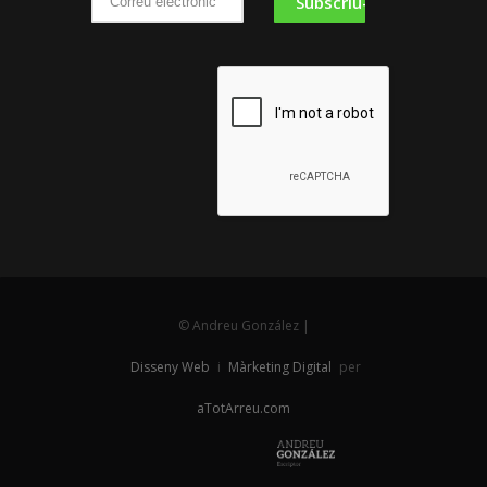
© Andreu González |
Disseny Web
i
Màrketing Digital
per
aTotArreu.com