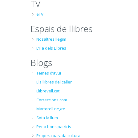
TV
eTV
Espais de llibres
Nosaltres llegim
L’Illa dels Llibres
Blogs
Temes d’avui
Els llibres del celler
Llibrevell.cat
Correccions.com
Martorell negre
Sota la llum
Per a bons patricis
Propera parada cultura