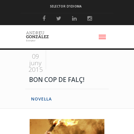
SELECTOR D’IDIOMA
09
juny
2015
BON COP DE FALÇ!
NOVEL·LA