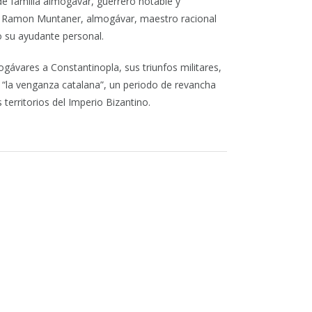
de familia almogávar, guerrero notable y
con Ramon Muntaner, almogávar, maestro racional
 su ayudante personal.
ogávares a Constantinopla, sus triunfos militares,
 “la venganza catalana”, un periodo de revancha
territorios del Imperio Bizantino.