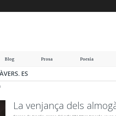
Blog
Prosa
Poesia
VERS. ES
S
La venjança dels almogà