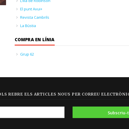
L’illa de Robinson
El punt Avui+
Revista Cambrils
La Bústia
COMPRA EN LÍNIA
Grup 62
OLS REBRE ELS ARTICLES NOUS PER CORREU ELECTRÒNIC