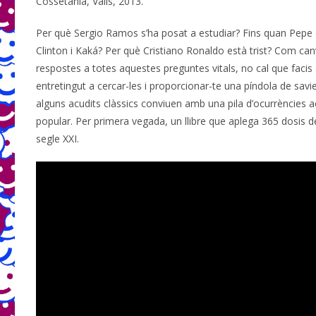
Cossetània, Valls, 2013.
Per què Sergio Ramos s’ha posat a estudiar? Fins quan Pepe és
Clinton i Kaká? Per què Cristiano Ronaldo està trist? Com ca
respostes a totes aquestes preguntes vitals, no cal que facis se
entretingut a cercar-les i proporcionar-te una píndola de savi
alguns acudits clàssics conviuen amb una pila d’ocurrències a
popular. Per primera vegada, un llibre que aplega 365 dosis d
segle XXI.