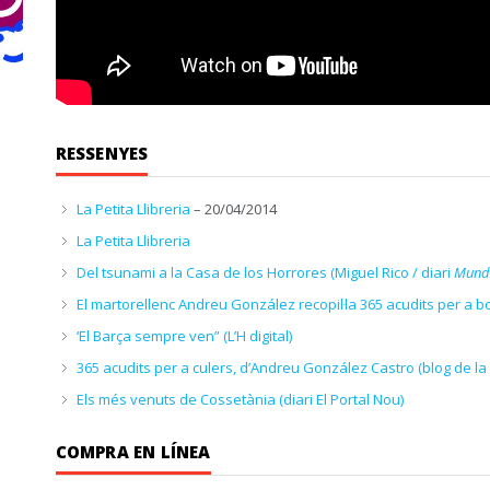
RESSENYES
La Petita Llibreria
– 20/04/2014
La Petita Llibreria
Del tsunami a la Casa de los Horrores (Miguel Rico / diari
Mundo
El martorellenc Andreu González recopil·la 365 acudits per a b
‘El Barça sempre ven” (L’H digital)
365 acudits per a culers, d’Andreu González Castro (blog de la 
Els més venuts de Cossetània (diari El Portal Nou)
COMPRA EN LÍNEA